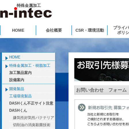
特殊金属加工
プライ
HOME
会社概要
CSR・環境活動
ポリ
HOME
特殊金属加工・樹脂加工
加工製品案内
設備案内
開発製品
お問い合わせ フォーム
工場環境製品
DASHくん不正サイト注意
DASHくん
嫌気性好気性バクテリア
切削油の消臭殺菌技術