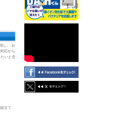
指し、 お
種対応から
したいと念
び組立て