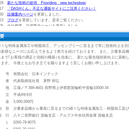
1/28
新たな技術の提供 Providing new technology
9/17
「DASHくん」不正な通販サイトにご注意ください！
7/30
設備案内ページ
を更新しました。
7/23
ブログ
を更新しています。是非ご覧ください。
/01/05 会社概要、設備案内ページを更新しました。
/08/06 設備案内ページを更新しました。
要
07/13 イオンDASHくんページを追加しました。
4/25 DASH-kun English Website を追加しました。
様々な特殊金属加工や樹脂加工、アッセンブリーに至るまで常に技術向上を目
/02/17 アイデア募集ページを追加しました。
種多様なニーズにお応えできるよう努力を続けております。 また、少量多品
/02/17 銅イオン発生器ページを追加しました。
るまで｢お客様の満足と信頼の構築｣を信条に、 新たな最先端技術向上に貢献
02/17 デザインを変更しました。
ります。 今後ともお引き立てを賜りますよう宜しくお願い申し上げます。
 号
有限会社 日本インテック
 者
代表取締役社長 茅野 和弘
 地
工場／〒399-4601 長野県上伊那郡箕輪町中箕輪10500-34
 立
平成4年9月
 金
3,000,000円
内 容
少量多品種から量産に至るまでの様々な特殊金属加工・樹脂加工及
銀 行
八十二長野銀行 箕輪支店・アルプス中央信用金庫 箕輪支店
 Ｌ
0265-79-9075