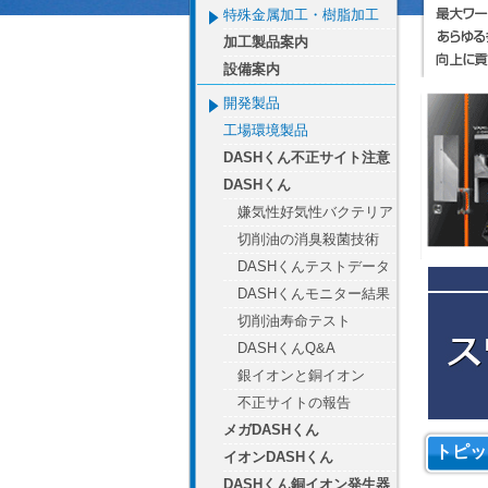
特殊金属加工・樹脂加工
加工製品案内
設備案内
開発製品
工場環境製品
DASHくん不正サイト注意
DASHくん
嫌気性好気性バクテリア
切削油の消臭殺菌技術
DASHくんテストデータ
DASHくんモニター結果
切削油寿命テスト
DASHくんQ&A
銀イオンと銅イオン
不正サイトの報告
メガDASHくん
トピッ
イオンDASHくん
DASHくん銅イオン発生器