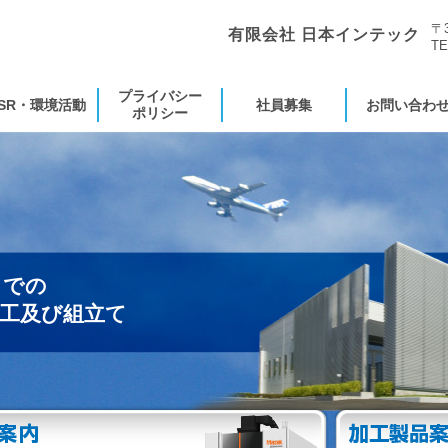
〒
有限会社 日本インテック
TE
プライバシー
SR・環境活動
社員募集
お問い合わ
ポリシー
までの
加工及び組立て