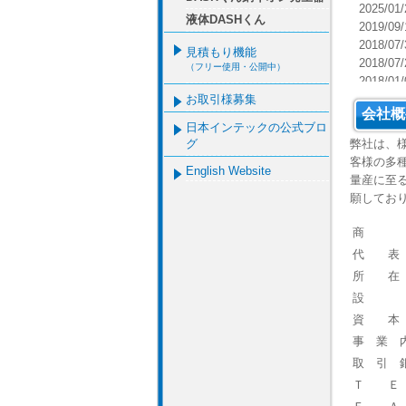
2025/0
液体DASHくん
2019/0
2018/0
見積もり機能
2018/0
（フリー使用・公開中）
2018
お取引様募集
2016
会社概
2015/
日本インテックの公式ブロ
2015/0
グ
弊社は、
2015
客様の多
English Website
2015
量産に至
2015/
願してお
商
代 表
所 在
設
資 本
事 業 
取 引 
Ｔ Ｅ